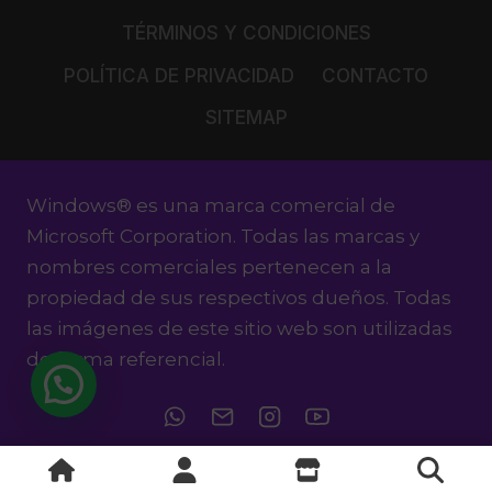
TÉRMINOS Y CONDICIONES
POLÍTICA DE PRIVACIDAD
CONTACTO
SITEMAP
Windows® es una marca comercial de
Microsoft Corporation. Todas las marcas y
nombres comerciales pertenecen a la
propiedad de sus respectivos dueños. Todas
las imágenes de este sitio web son utilizadas
de forma referencial.
© 2024 - 2026 COLOMBIA KEYS S.A.S Todos los