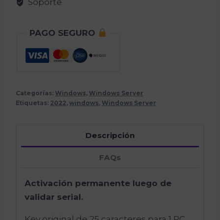
Soporte
PAGO SEGURO
Categorías:
Windows
,
Windows Server
Etiquetas:
2022
,
windows
,
Windows Server
Descripción
FAQs
Activación permanente luego de
validar serial.
Key original de 25 caracteres para 1 PC.