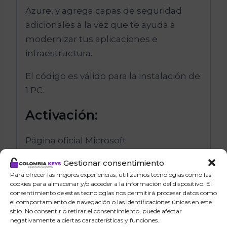
Azure, y agrega capas de seguridad
adicionales a la vez que te ayuda a
modernizar tus aplicaciones e
infraestructura.
El código es válido para la instalación de
1 PC.
Activación:
Página oficial Microsoft
Instalación/descarga de la ISO:
Gestionar consentimiento
Para ofrecer las mejores experiencias, utilizamos tecnologías como las
Descargar Windows Server 2022
cookies para almacenar y/o acceder a la información del dispositivo. El
consentimiento de estas tecnologías nos permitirá procesar datos como
Revisa las
notas de la versión
y los
el comportamiento de navegación o las identificaciones únicas en este
sitio. No consentir o retirar el consentimiento, puede afectar
requisitos del sistema de Windows
negativamente a ciertas características y funciones.