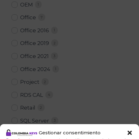
OEM
1
Office
7
Office 2016
1
Office 2019
2
Office 2021
3
Office 2024
1
Project
2
RDS CAL
4
Retail
2
SQL Server
3
Gestionar consentimiento
Visio
1