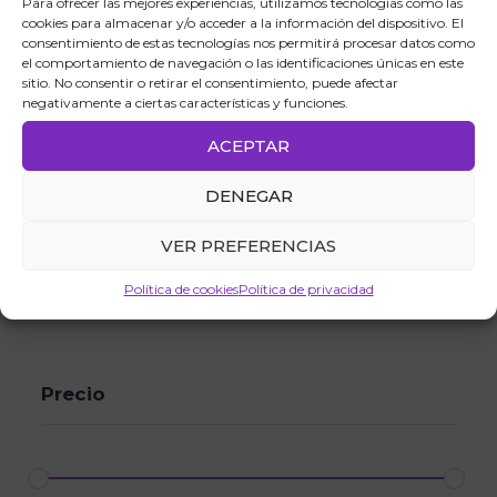
Para ofrecer las mejores experiencias, utilizamos tecnologías como las
cookies para almacenar y/o acceder a la información del dispositivo. El
Windows
16
consentimiento de estas tecnologías nos permitirá procesar datos como
el comportamiento de navegación o las identificaciones únicas en este
Windows 10
1
sitio. No consentir o retirar el consentimiento, puede afectar
negativamente a ciertas características y funciones.
Windows 10 Pro
1
ACEPTAR
Windows 11
2
DENEGAR
Windows 11 Home
1
VER PREFERENCIAS
Windows 11 Pro
1
Política de cookies
Política de privacidad
Windows Server
13
Precio