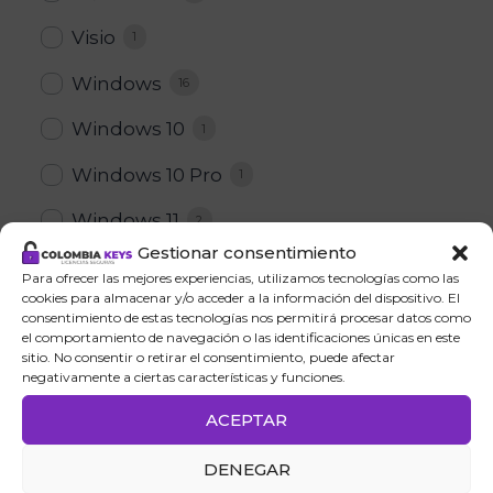
Visio
1
Windows
16
Windows 10
1
Windows 10 Pro
1
Windows 11
2
Gestionar consentimiento
Windows 11 Home
1
Para ofrecer las mejores experiencias, utilizamos tecnologías como las
cookies para almacenar y/o acceder a la información del dispositivo. El
Windows 11 Pro
1
consentimiento de estas tecnologías nos permitirá procesar datos como
el comportamiento de navegación o las identificaciones únicas en este
Windows Server
sitio. No consentir o retirar el consentimiento, puede afectar
13
negativamente a ciertas características y funciones.
ACEPTAR
Precio
DENEGAR